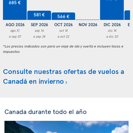
685 €
5
581 €
566 €
AGO 2026
SEP 2026
OCT 2026
NOV 2026
DIC 2026
EN
ago 31
sep 16
oct 14
dic 14
a sep 07
a sep 24
a oct 22
a dic 20
a
*Los precios indicados son para un viaje de ida y vuelta e incluyen tasas e
impuestos
Consulte nuestras ofertas de vuelos a
Canadá en invierno
Canada durante todo el año