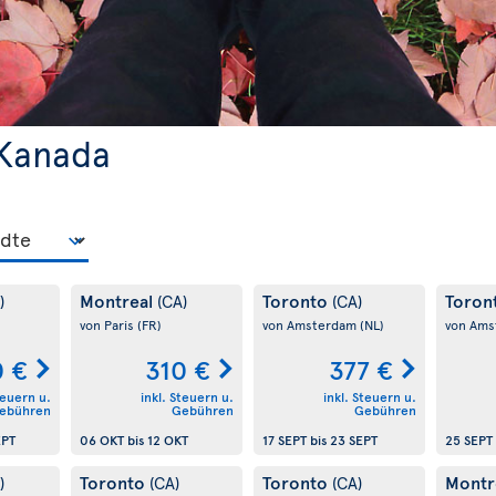
 Kanada
Montreal
Toronto
Toron
)
(CA)
(CA)
von Paris
(FR)
von Amsterdam
(NL)
von Am
0 €
310 €
377 €
teuern u.
inkl. Steuern u.
inkl. Steuern u.
ebühren
Gebühren
Gebühren
EPT
06 OKT
bis
12 OKT
17 SEPT
bis
23 SEPT
25 SEPT
Toronto
Toronto
Montr
)
(CA)
(CA)