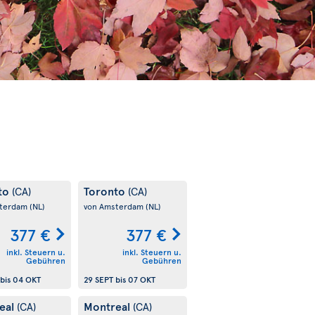
to
Toronto
(CA)
(CA)
sterdam
(NL)
von Amsterdam
(NL)
377 €
377 €
inkl. Steuern u.
inkl. Steuern u.
Gebühren
Gebühren
bis
04 OKT
29 SEPT
bis
07 OKT
eal
Montreal
(CA)
(CA)