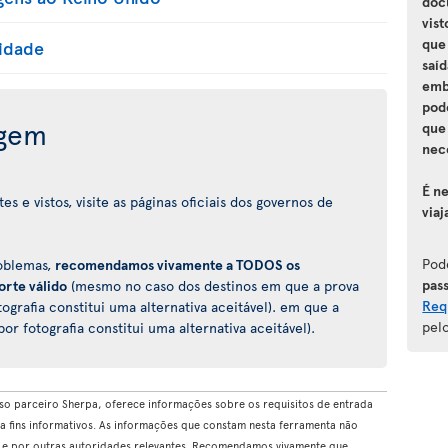
doc
vis
que
lidade
saíd
emb
pod
agem
que
nec
É n
 e vistos, visite as páginas oficiais dos governos de
viaj
Pod
roblemas,
recomendamos vivamente a TODOS os
pas
orte válido
(mesmo no caso dos destinos em que a prova
Req
ografia constitui uma alternativa aceitável). em que a
pel
r fotografia constitui uma alternativa aceitável).
so parceiro Sherpa, oferece informações sobre os requisitos de entrada
 a fins informativos. As informações que constam nesta ferramenta não
o e por outras autoridades relevantes. Recomendamos vivamente que