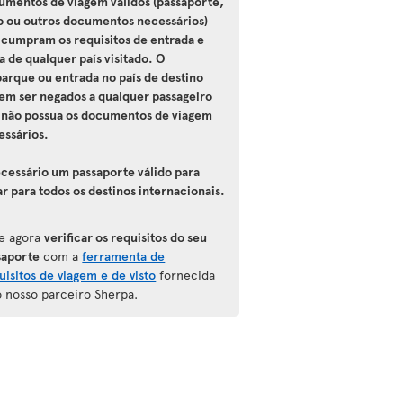
umentos de viagem válidos (passaporte,
to ou outros documentos necessários)
 cumpram os requisitos de entrada e
a de qualquer país visitado. O
arque ou entrada no país de destino
em ser negados a qualquer passageiro
 não possua os documentos de viagem
essários.
ecessário um passaporte válido para
ar para todos os destinos internacionais.
e agora
verificar os requisitos do seu
saporte
com a
ferramenta de
uisitos de viagem e de visto
fornecida
o nosso parceiro Sherpa.