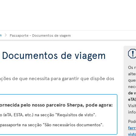
m
Passaporte - Documentos de viagem
- Documentos de viagem
Os 
alt
ções de que necessita para garantir que dispõe dos
que
nec
de v
eTA
ornecida pelo nosso parceiro Sherpa, pode agora:
Vis
info
o (eTA, ESTA, etc.) na secção "Requisitos de visto".
Pod
u passaporte na secção "São necessários documentos".
fer
vist