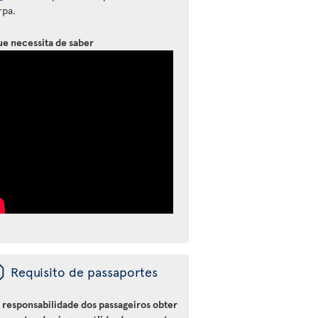
rpa.
ue necessita de saber
ü
Requisito de passaportes
a responsabilidade dos passageiros obter