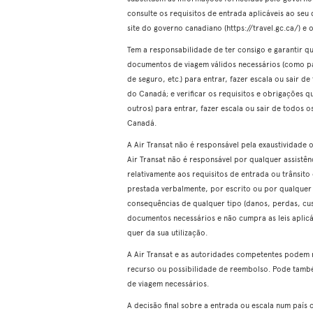
consulte os requisitos de entrada aplicáveis ao seu 
site do governo canadiano (https://travel.gc.ca/) e o
Tem a responsabilidade de ter consigo e garantir q
documentos de viagem válidos necessários (como pas
de seguro, etc.) para entrar, fazer escala ou sair d
do Canadá; e verificar os requisitos e obrigações 
outros) para entrar, fazer escala ou sair de todos 
Canadá.
A Air Transat não é responsável pela exaustividade
Air Transat não é responsável por qualquer assistê
relativamente aos requisitos de entrada ou trânsito
prestada verbalmente, por escrito ou por qualquer
consequências de qualquer tipo (danos, perdas, cust
documentos necessários e não cumpra as leis aplicáv
quer da sua utilização.
A Air Transat e as autoridades competentes podem 
recurso ou possibilidade de reembolso. Pode tamb
de viagem necessários.
A decisão final sobre a entrada ou escala num país 