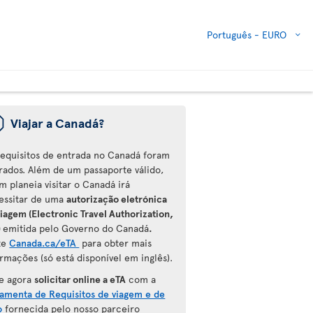
Português -
EURO
ü
Viajar a Canadá?
requisitos de entrada no Canadá foram
erados. Além de um passaporte válido,
m planeia visitar o Canadá irá
essitar de uma
autorização eletrónica
iagem (Electronic Travel Authorization,
)
emitida pelo Governo do Canadá
.
ite
Canada.ca/eTA
para
obter mais
rmações (só está disponível em inglês).
e agora
solicitar online a eTA
com a
ramenta de Requisitos de viagem e de
o
fornecida pelo nosso parceiro