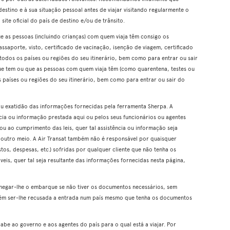
destino e à sua situação pessoal antes de viajar visitando regularmente o
 site oficial do país de destino e/ou de trânsito.
ue as pessoas (incluindo crianças) com quem viaja têm consigo os
saporte, visto, certificado de vacinação, isenção de viagem, certificado
e todos os países ou regiões do seu itinerário, bem como para entrar ou sair
que tem ou que as pessoas com quem viaja têm (como quarentena, testes ou
os países ou regiões do seu itinerário, bem como para entrar ou sair do
 ou exatidão das informações fornecidas pela ferramenta Sherpa. A
ncia ou informação prestada aqui ou pelos seus funcionários ou agentes
 ou ao cumprimento das leis, quer tal assistência ou informação seja
 outro meio. A Air Transat também não é responsável por quaisquer
os, despesas, etc.) sofridas por qualquer cliente que não tenha os
eis, quer tal seja resultante das informações fornecidas nesta página,
negar-lhe o embarque se não tiver os documentos necessários, sem
ém ser-lhe recusada a entrada num país mesmo que tenha os documentos
cabe ao governo e aos agentes do país para o qual está a viajar. Por