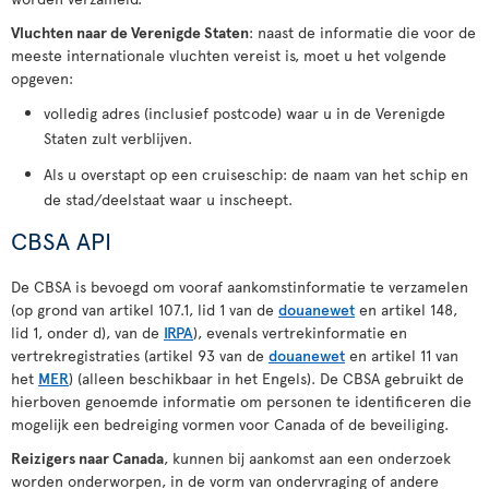
Vluchten naar de Verenigde Staten
: naast de informatie die voor de
meeste internationale vluchten vereist is, moet u het volgende
opgeven:
volledig adres (inclusief postcode) waar u in de Verenigde
Staten zult verblijven.
Als u overstapt op een cruiseschip: de naam van het schip en
de stad/deelstaat waar u inscheept.
CBSA API
De CBSA is bevoegd om vooraf aankomstinformatie te verzamelen
(op grond van artikel 107.1, lid 1 van de
douanewet
en artikel 148,
lid 1, onder d), van de
IRPA
), evenals vertrekinformatie en
vertrekregistraties (artikel 93 van de
douanewet
en artikel 11 van
het
MER
) (alleen beschikbaar in het Engels). De CBSA gebruikt de
hierboven genoemde informatie om personen te identificeren die
mogelijk een bedreiging vormen voor Canada of de beveiliging.
Reizigers naar Canada
, kunnen bij aankomst aan een onderzoek
worden onderworpen, in de vorm van ondervraging of andere