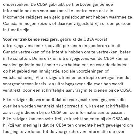
onderzoeken. De CBSA gebruikt de hierboven genoemde
informatie ook om voor aankomst te controleren dat alle
inkomende reizigers een geldig reisdocument hebben waarmee ze
Canada in mogen reizen, of daarvan vrijgesteld zijn of een persoon
in functie zijn.
Voor vertrekkende reizigers
, gebruikt de CBSA vooraf
uitreisgegevens om risicovolle personen en goederen die uit
Canada vertrekken of de intentie hebben om te vertrekken, beter
in te schatten. De inreis- en uitreisgegevens van de CBSA kunnen
worden gedeeld met andere overheidsdiensten voor doeleinden
op het gebied van immigratie, sociale voorzieningen of
wetshandhaving. Alle reizigers kunnen een kopie opvragen van de
voorgeschreven inreis- en uitreisgegevens die over hen wordt
verstrekt, door een schriftelijke aanvraag in te dienen bij de CBSA.
Elke reiziger die vermoedt dat de voorgeschreven gegevens die
over hen worden verstrekt niet correct zijn, kan een schriftelijke
aanvraag indienen bij de CBSA om de informatie aan te passen.
Elke reiziger kan een schriftelijke klacht indienen bij de CBSA als
hij/zij van mening is dat de CBSA ten onrechte heeft geweigerd om
toegang te verlenen tot de voorgeschreven informatie die over