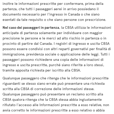
inoltre le informazioni prescritte per confermare, prima della
partenza, che tutti i passeggeri aerei in arrivo possiedano il
documento necessario per l'ingresso in Canada o che siano
esentati da tale requisito o che siano persone con prescrizione.
Nel caso dei passeggeri in partenza
, la CBSA utilizza le informazioni
anticipate di partenza solamente per individuare con maggior
precisione le persone e le merci ad alto rischio in partenza o in
procinto di partire dal Canada. I registri di ingresso e uscita CBSA
possono essere condivisi con altri reparti governativi per finalità di
immigrazione, previdenza sociale o applicazione delle leggi. Tutti i
passeggeri possono richiedere una copia delle informazioni di
ingresso e uscita prescritte, purché siano riferite a loro stessi,
tramite apposita richiesta per iscritto alla CBSA.
Qualunque passeggero che ritenga che le informazioni prescritte
riguardanti se stesso siano errate può presentare una richiesta
scritta alla CBSA di correzione delle informazioni stesse.
Qualunque passeggero può presentare un reclamo scritto alla
CBSA qualora ritenga che la CBSA stessa abbia ingiustamente
rifiutato l'accesso alle Informazioni prescritte a esso relative, non
avvia corretto le informazioni prescritte a esso relativo o abbia