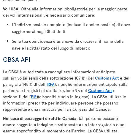
Voli USA
: Oltre alle informazioni obbligatorie per la maggior parte
dei voli internazionali, è necessario comunicare:
L'indirizzo postale completo (incluso il codice postale) di dove
soggiornerai negli Stati Uniti.
Se la tua coincidenza è una nave da crociera: il nome della
nave e la città/stato del luogo di imbarco
CBSA API
La CBSA è autorizzata a raccogliere informazioni anticipate
sull'arrivo (ai sensi della sottosezione 107.1(1) del
Customs Act
e del
paragrafo 148(1)(d) dell'
IRPA
), nonché informazioni anticipate sulla
partenza e i registri di uscita (sezione 93 del
Customs Act
e
sezione 11 dell'
EIR
)(disponibile solo in inglese). La CBSA utilizza le
informazioni prescritte per individuare persone che possano
rappresentare una minaccia per la sicurezza del Canada.
Nel caso di passeggeri diretti in Canada
, tali persone possono
essere soggette a indagine e sottoposte a un interrogatorio o un
esame approfondito al momento dell'arrivo. La CBSA utilizza