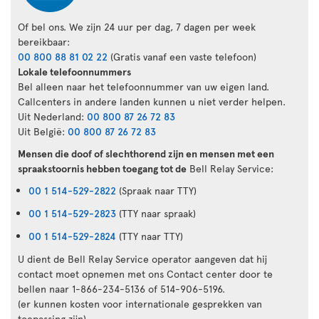
Of bel ons. We zijn 24 uur per dag, 7 dagen per week
bereikbaar:
00 800 88 81 02 22
(Gratis vanaf een vaste telefoon)
Lokale telefoonnummers
Bel alleen naar het telefoonnummer van uw eigen land.
Callcenters in andere landen kunnen u niet verder helpen.
Uit Nederland:
00 800 87 26 72 83
Uit België:
00 800 87 26 72 83
Mensen die doof of slechthorend zijn en mensen met een
spraakstoornis hebben toegang tot de
Bell Relay Service:
00 1 514-529-2822
(Spraak naar TTY)
00 1 514-529-2823
(TTY naar spraak)
00 1 514-529-2824
(TTY naar TTY)
U dient de Bell Relay Service operator aangeven dat hij
contact moet opnemen met ons Contact center door te
bellen naar 1-866-234-5136 of 514-906-5196.
(er kunnen kosten voor internationale gesprekken van
toepassing zijn)