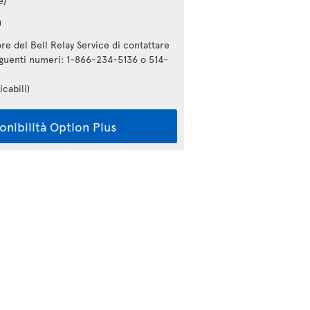
e)
)
re del Bell Relay Service di contattare
seguenti numeri: 1-866-234-5136 o 514-
icabili)
ponibilità Option Plus