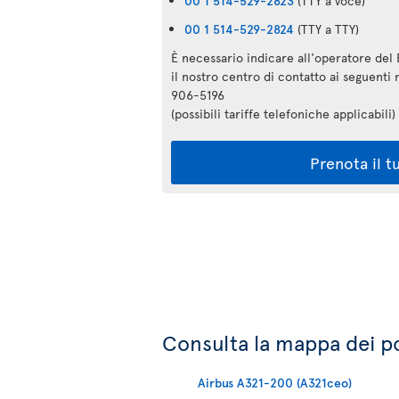
00 1 514-529-2823
(TTY a voce)
00 1 514-529-2824
(TTY a TTY)
È necessario indicare all'operatore del 
il nostro centro di contatto ai seguent
906-5196
(possibili tariffe telefoniche applicabili)
Prenota il t
Consulta la mappa dei pos
Airbus A321-200 (A321ceo)