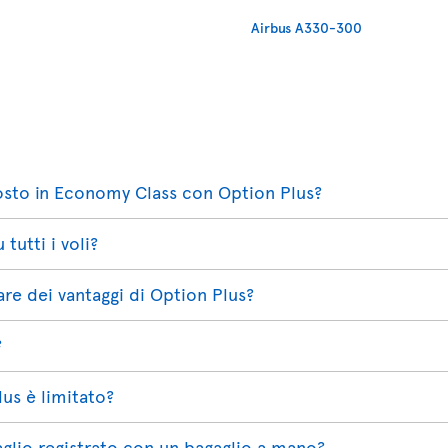
Airbus A330-300
posto in Economy Class con Option Plus?
tutti i voli?
re dei vantaggi di Option Plus?
?
lus è limitato?
gaglio registrato con un bagaglio a mano?