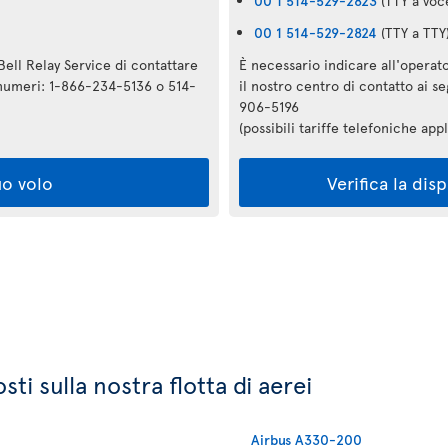
00 1 514-529-2823
(TTY a voc
00 1 514-529-2824
(TTY a TTY
Bell Relay Service di contattare
È necessario indicare all'operato
i numeri: 1-866-234-5136 o 514-
il nostro centro di contatto ai 
906-5196
(possibili tariffe telefoniche appl
uo volo
Verifica la dis
ti sulla nostra flotta di aerei
Airbus A330-200