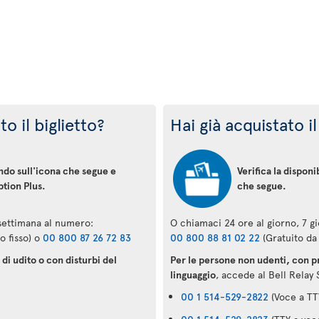
o il biglietto?
Hai già acquistato il
ando sull'icona che segue e
Verifica la disponi
ption Plus.
che segue.
 settimana al numero:
O chiamaci 24 ore al giorno, 7 g
o fisso) o
00 800 87 26 72 83
00 800 88 81 02 22
(Gratuito da 
di udito o con disturbi del
Per le persone non udenti, con pr
linguaggio
, accede al Bell Relay 
00 1 514-529-2822
(Voce a TT