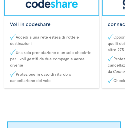
Voli in codeshare
connecta
Accedi a una rete estesa di rotte e
Opportu
destinazioni
quelli dei 
altre 275 d
Una sola prenotazione e un solo check-in
per i voli gestiti da due compagnie aeree
Protezio
diverse
cancellazi
da
Connec
Protezione in caso di ritardo o
cancellazione del volo
Check-i