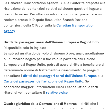
La Canadian Transportation Agency (CTA) è l'autorità preposta alla
risoluzione dei contenziosi relativi ad alcune questioni legate al
trasporto aereo. Per ulteriori informazioni o per presentare un
reclamo presso la Dispute Resolution Branch (sezione
contenziosi) della CTA consulta la
Canadian Transportation
Agency
.
Diritti dei passeggeri aerei dell'Unione Europea e Regno Unito
(disponibile solo in inglese)
Se subisci un ritardo del volo di almeno 3 ore, una cancellazione
o un imbarco negato per il tuo volo in partenza dall'Unione
Europea o dal Regno Unito, potresti avere diritto a beneficiare di
determinate norme di trattamento e risarcimento. Si prega di
consultare i
diritti dei passeggeri aerei dell'Unione Europea
o la
Carta dei passeggeri dell'aviazione del Regno Unito
. Se
occorrono maggiori informazioni circa i cancellazioni o forti
ritardi di voli, consultare il
relativo avviso
.
Quadro giuridico della Convenzione di Montreal
I diritti che i