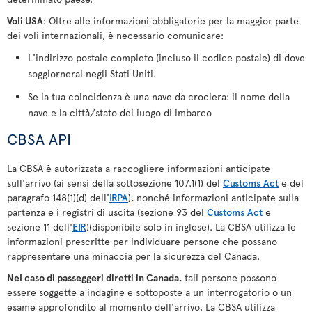
Voli USA
: Oltre alle informazioni obbligatorie per la maggior parte
dei voli internazionali, è necessario comunicare:
L'indirizzo postale completo (incluso il codice postale) di dove
soggiornerai negli Stati Uniti.
Se la tua coincidenza è una nave da crociera: il nome della
nave e la città/stato del luogo di imbarco
CBSA API
La CBSA è autorizzata a raccogliere informazioni anticipate
sull'arrivo (ai sensi della sottosezione 107.1(1) del
Customs Act
e del
paragrafo 148(1)(d) dell'
IRPA
), nonché informazioni anticipate sulla
partenza e i registri di uscita (sezione 93 del
Customs Act
e
sezione 11 dell'
EIR
)(disponibile solo in inglese). La CBSA utilizza le
informazioni prescritte per individuare persone che possano
rappresentare una minaccia per la sicurezza del Canada.
Nel caso di passeggeri diretti in Canada
, tali persone possono
essere soggette a indagine e sottoposte a un interrogatorio o un
esame approfondito al momento dell'arrivo. La CBSA utilizza