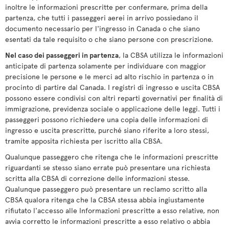
inoltre le informazioni prescritte per confermare, prima della
partenza, che tutti i passeggeri aerei in arrivo possiedano il
documento necessario per l'ingresso in Canada o che siano
esentati da tale requisito o che siano persone con prescrizione.
Nel caso dei passeggeri in partenza
, la CBSA utilizza le informazioni
anticipate di partenza solamente per individuare con maggior
precisione le persone e le merci ad alto rischio in partenza o in
procinto di partire dal Canada. I registri di ingresso e uscita CBSA
possono essere condivisi con altri reparti governativi per finalità di
immigrazione, previdenza sociale o applicazione delle leggi. Tutti i
passeggeri possono richiedere una copia delle informazioni di
ingresso e uscita prescritte, purché siano riferite a loro stessi,
tramite apposita richiesta per iscritto alla CBSA.
Qualunque passeggero che ritenga che le informazioni prescritte
riguardanti se stesso siano errate può presentare una richiesta
scritta alla CBSA di correzione delle informazioni stesse.
Qualunque passeggero può presentare un reclamo scritto alla
CBSA qualora ritenga che la CBSA stessa abbia ingiustamente
rifiutato l'accesso alle Informazioni prescritte a esso relative, non
avvia corretto le informazioni prescritte a esso relativo o abbia