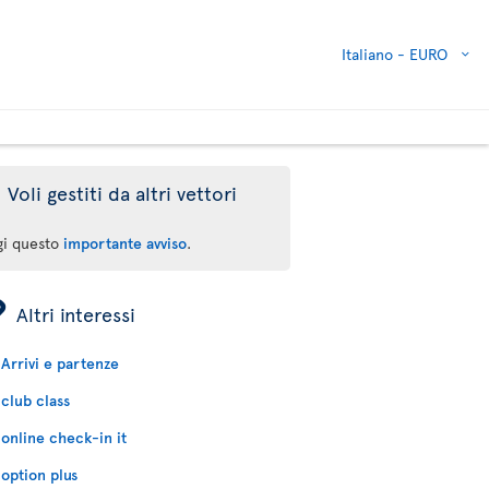
Italiano -
EURO
Voli gestiti da altri vettori
gi questo
importante avviso
.
ÿ
Altri interessi
Arrivi e partenze
club class
online check-in it
option plus