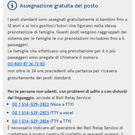
ý
Assegnazione gratuita del posto
I posti standard sono assegnati gratuitamente ai bambini fino a
12 anni e ai loro genitori/tutori che figurano nella stessa
prenotazione di famiglia. Questi posti vengono raggruppati dal
sistema per le famiglie le cui prenotazioni includono fino a 5
passeggeri.
Le famiglie che effettuano una prenotazione per 6 o più
passeggeri sono pregate di chiamare il numero
00 800 87 26 72 83
non oltre le 24 ore precedenti alla partenza per ricevere
gratuitamente dei posti standard.
Per le persone non udenti, con problemi di udito o con disturbi
del linguaggio
, accede al Bell Relay Service:
00 1 514-529-2822
(Voce a TTY)
00 1 514-529-2823
(TTY a voce)
00 1 514-529-2824
(TTY a TTY)
È necessario indicare all'operatore del Bell Relay Service di
contattare il nostro centro di contatto ai seguenti numeri: 1-