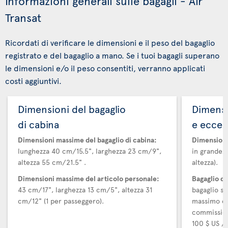
Informazioni generali sulle bagagli - Air
Transat
Ricordati di verificare le dimensioni e il peso del bagaglio
registrato e del bagaglio a mano. Se i tuoi bagagli superano
le dimensioni e/o il peso consentiti, verranno applicati
costi aggiuntivi.
Dimensioni del bagaglio
Dimensi
di cabina
e ecces
Dimensioni massime del bagaglio di cabina:
Dimensioni
lunghezza 40 cm/15.5", larghezza 23 cm/9",
in grandezz
altezza 55 cm/21.5" .
altezza).
Dimensioni massime del articolo personale:
Bagaglio d
43 cm/17", larghezza 13 cm/5", altezza 31
bagaglio su
cm/12" (1 per passeggero).
massimo di
commission
100 $ US / 