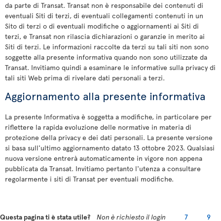
da parte di Transat. Transat non è responsabile dei contenuti di
eventuali Siti di terzi, di eventuali collegamenti contenuti in un
Sito di terzi o di eventuali modifiche o aggiornamenti ai Siti di
terzi, e Transat non rilascia dichiarazioni o garanzie in merito ai
Siti di terzi. Le informazioni raccolte da terzi su tali siti non sono
soggette alla presente informativa quando non sono utilizzate da
Transat. Invitiamo quindi a esaminare le informative sulla privacy di
tali siti Web prima di rivelare dati personali a terzi.
Aggiornamento alla presente informativa
La presente Informativa è soggetta a modifiche, in particolare per
riflettere la rapida evoluzione delle normative in materia di
protezione della privacy e dei dati personali. La presente versione
si basa sull'ultimo aggiornamento datato 13 ottobre 2023. Qualsiasi
nuova versione entrerà automaticamente in vigore non appena
pubblicata da Transat. Invitiamo pertanto l'utenza a consultare
regolarmente i siti di Transat per eventuali modifiche.
Questa pagina ti è stata utile?
Non è richiesto il login
7
9