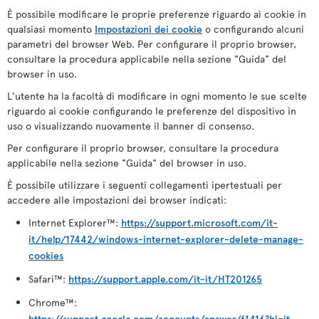
È possibile modificare le proprie preferenze riguardo ai cookie in
qualsiasi momento
Impostazioni dei cookie
o configurando alcuni
parametri del browser Web. Per configurare il proprio browser,
consultare la procedura applicabile nella sezione "Guida" del
browser in uso.
L'utente ha la facoltà di modificare in ogni momento le sue scelte
riguardo ai cookie configurando le preferenze del dispositivo in
uso o visualizzando nuovamente il banner di consenso.
Per configurare il proprio browser, consultare la procedura
applicabile nella sezione "Guida" del browser in uso.
È possibile utilizzare i seguenti collegamenti ipertestuali per
accedere alle impostazioni dei browser indicati:
Internet Explorer™:
https://support.microsoft.com/it-
it/help/17442/windows-internet-explorer-delete-manage-
cookies
Safari™:
https://support.apple.com/it-it/HT201265
Chrome™:
https://support.google.com/accounts/answer/61416?hl=it