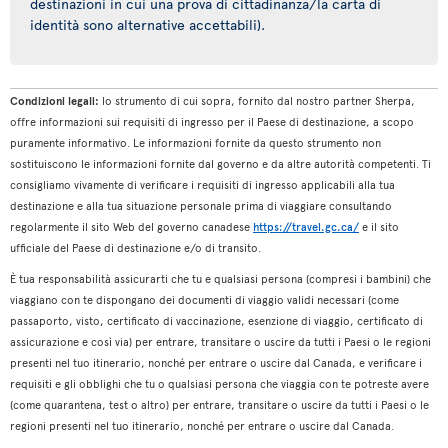
destinazioni in cui una prova di cittadinanza/la carta di
identità sono alternative accettabili).
Condizioni legali:
lo strumento di cui sopra, fornito dal nostro partner Sherpa,
offre informazioni sui requisiti di ingresso per il Paese di destinazione, a scopo
puramente informativo. Le informazioni fornite da questo strumento non
sostituiscono le informazioni fornite dal governo e da altre autorità competenti. Ti
consigliamo vivamente di verificare i requisiti di ingresso applicabili alla tua
destinazione e alla tua situazione personale prima di viaggiare consultando
regolarmente il sito Web del governo canadese
https://travel.gc.ca/
e il sito
ufficiale del Paese di destinazione e/o di transito.
È tua responsabilità assicurarti che tu e qualsiasi persona (compresi i bambini) che
viaggiano con te dispongano dei documenti di viaggio validi necessari (come
passaporto, visto, certificato di vaccinazione, esenzione di viaggio, certificato di
assicurazione e così via) per entrare, transitare o uscire da tutti i Paesi o le regioni
presenti nel tuo itinerario, nonché per entrare o uscire dal Canada, e verificare i
requisiti e gli obblighi che tu o qualsiasi persona che viaggia con te potreste avere
(come quarantena, test o altro) per entrare, transitare o uscire da tutti i Paesi o le
regioni presenti nel tuo itinerario, nonché per entrare o uscire dal Canada.