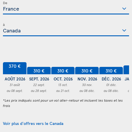
De
à
370 €
3
310 €
310 €
310 €
310 €
AOÛT 2026
SEPT. 2026
OCT. 2026
NOV. 2026
DÉC. 2026
JAN
31 août
22 sept.
13 oct.
30 nov.
01 déc.
3
au 08 sept.
au 28 sept.
au 21 oct.
au 08 déc.
au 08 déc.
au
*Les prix indiqués sont pour un vol aller-retour et incluent les taxes et les
frais
Voir plus d'offres vers le Canada