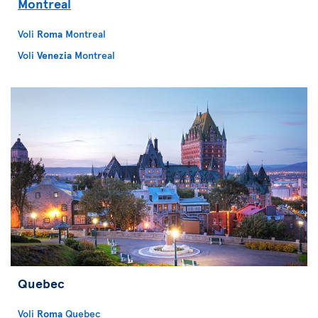
Montreal
Voli
Roma
Montreal
Voli
Venezia
Montreal
Quebec
Voli
Roma
Quebec