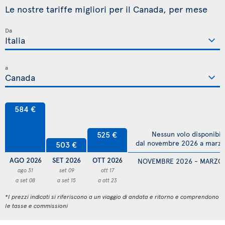
Le nostre tariffe migliori per il Canada, per mese
Da
a
584 €
525 €
Nessun volo disponibil
dal novembre 2026 a marz
503 €
AGO 2026
SET 2026
OTT 2026
NOVEMBRE 2026 - MARZO
ago 31
set 09
ott 17
a set 08
a set 15
a ott 23
*I prezzi indicati si riferiscono a un viaggio di andata e ritorno e comprendono
le tasse e commissioni