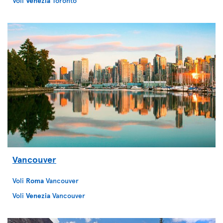
Voli
Venezia
Toronto
Vancouver
Voli
Roma
Vancouver
Voli
Venezia
Vancouver