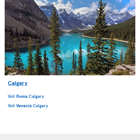
Calgary
Voli
Roma
Calgary
Voli
Venezia
Calgary