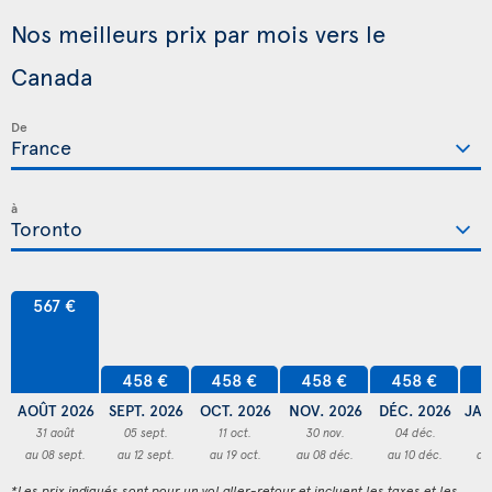
Nos meilleurs prix par mois vers le
Canada
De
à
567 €
458 €
458 €
458 €
458 €
4
AOÛT 2026
SEPT. 2026
OCT. 2026
NOV. 2026
DÉC. 2026
JAN
31 août
05 sept.
11 oct.
30 nov.
04 déc.
3
au 08 sept.
au 12 sept.
au 19 oct.
au 08 déc.
au 10 déc.
au
*Les prix indiqués sont pour un vol aller-retour et incluent les taxes et les