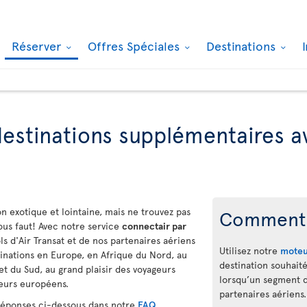
Réserver
Offres Spéciales
Destinations
estinations supplémentaires 
on exotique et lointaine, mais ne trouvez pas
Comment 
vous faut! Avec notre service
connectair par
ls d'Air Transat et de nos partenaires aériens
Utilisez notre
moteu
tinations en Europe, en Afrique du Nord, au
destination souhait
 du Sud, au grand plaisir des voyageurs
lorsqu’un segment de
geurs européens.
partenaires aériens.
 réponses ci-dessous dans notre
FAQ
.