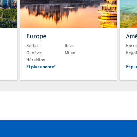
Europe
Amé
Belfast
Ibiza
Barra
Genève
Milan
Bogo
Héraklion
Et plus encore!
Et pl