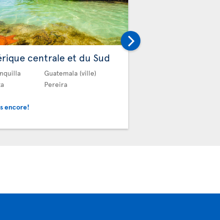
Autres
rique centrale et du Sud
Alger
Dala
nquilla
Guatemala (ville)
Antalya
ta
Pereira
Et plus encore!
us encore!