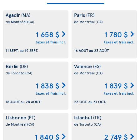
Agadir
Paris
(MA)
(FR)
de Montréal
(CA)
de Montréal
(CA)
1 658 $
1 780 $
taxes et frais incl.
taxes et frais incl.
11 SEPT.
au
19 SEPT.
16 AOÛT
au
23 AOÛT
Berlin
Valence
(DE)
(ES)
de Toronto
(CA)
de Montréal
(CA)
1 838 $
1 839 $
taxes et frais incl.
taxes et frais incl.
18 AOÛT
au
28 AOÛT
23 OCT.
au
31 OCT.
Lisbonne
Istanbul
(PT)
(TR)
de Montréal
(CA)
de Toronto
(CA)
1 840 $
2 749 $