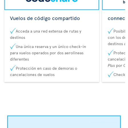
Vuelos de código compartido
connecta
Acceda a una red extensa de rutas y
Posibil
destinos
con los de 
destinos a
Una única reserva y un único check-in
para vuelos operados por dos aerolíneas
Protecc
diferentes
cancelaci
Plus
por
Co
Protección en caso de demoras o
cancelaciones de vuelos
Check-i