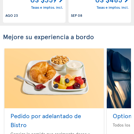
Tasas e imptos. incl.
Tasas e imptos. incl.
AGO 23
SEP 08
Mejore su experiencia a bordo
Pedido por adelantado de
Option 
Bistro
Todos los e
Consiga la comida que realmente desea y