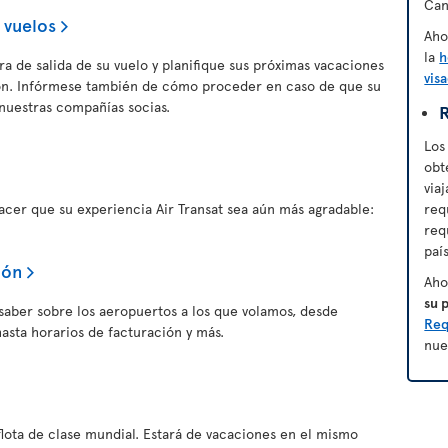
Can
 vuelos
Aho
la
h
a de salida de su vuelo y planifique sus próximas vacaciones
vis
ión. Infórmese también de cómo proceder en caso de que su
nuestras compañías socias.
R
Los
obt
via
er que su experiencia Air Transat sea aún más agradable:
req
req
paí
ión
Aho
su 
saber sobre los aeropuertos a los que volamos, desde
Req
asta horarios de facturación y más.
nue
flota de clase mundial. Estará de vacaciones en el mismo