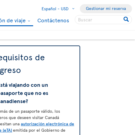
Gestionar mi reserva
Español -
USD
ón de viaje
Contáctenos
equisitos de
ngreso
stá viajando con un
pasaporte que no es
canadiense?
más de un pasaporte válido, los
jeros que deseen visitar Canadá
esitan una
autorización electrónica de
e (eTA)
emitida por el Gobierno de