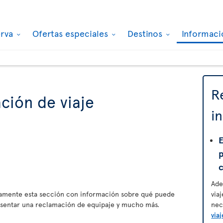
erva
Ofertas especiales
Destinos
Informaci
R
ción de viaje
i
E
Ade
amente esta sección con información sobre qué puede
via
esentar una reclamación de equipaje y mucho más.
nec
viaj