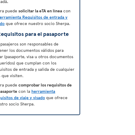
adá
.
ra puede
solicitar la eTA en línea
con
erramienta Requisitos de entrada y
ado
que ofrece nuestro socio Sherpa.
equisitos para el pasaporte
 pasajeros son responsables de
ener los documentos válidos para
jar (pasaporte, visa u otros documentos
ueridos) que cumplan con los
uisitos de entrada y salida de cualquier
s que visiten.
ra puede
comprobar los requisitos de
pasaporte
con la
herramienta
uisitos de viaje y visado
que ofrece
stro socio Sherpa.