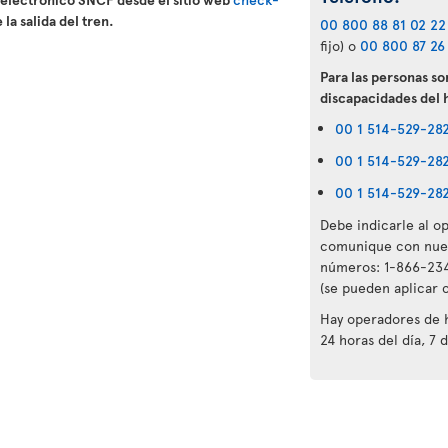
la salida del tren.
00 800 88 81 02 22
fijo) o
00 800 87 26
Para las personas so
discapacidades del 
00 1 514-529-28
00 1 514-529-28
00 1 514-529-28
Debe indicarle al op
comunique con nuest
números: 1-866-234
(se pueden aplicar c
Hay operadores de ha
24 horas del día, 7 