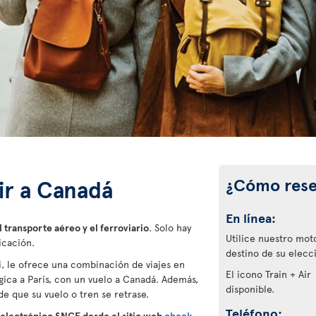
¿Cómo rese
Air a Canadá
En línea:
 transporte aéreo y el ferroviario
. Solo hay
Utilice nuestro mot
icación.
destino de su elecc
i, le ofrece una combinación de viajes en
El icono Train + Air
gica a París, con un vuelo a Canadá. Además,
disponible.
e que su vuelo o tren se retrase.
Teléfono:
 electrónico SNCF desde el sitio web
check-