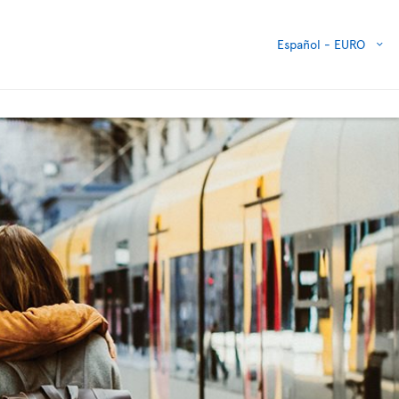
Español -
EURO