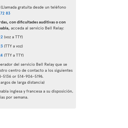
(Llamada gratuita desde un teléfono
 72 83
rdas, con dificultades auditivas o con
habla,
acceda al servicio Bell Relay:
22
(voz a TTY)
23
(TTY a voz)
24
(TTY a TTY)
erador del servicio Bell Relay que se
ro centro de contacto a los siguientes
-5136 or 514-906-5196.
argos de larga distancia)
bla inglesa y francesa a su disposición,
días por semana.