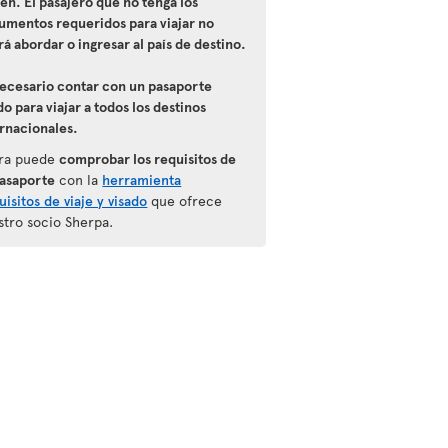
ten. El pasajero que no tenga los
umentos requeridos para viajar no
á abordar o ingresar al país de destino.
necesario contar con un pasaporte
do para viajar a todos los destinos
ernacionales.
ra puede
comprobar los requisitos de
pasaporte
con la
herramienta
isitos de viaje y visado
que ofrece
stro socio Sherpa.