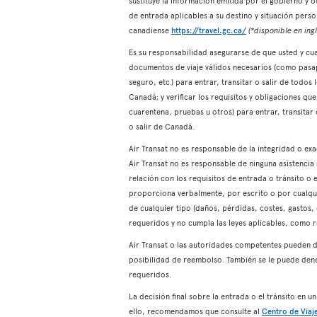
sustituye la información emitida por el gobierno y 
de entrada aplicables a su destino y situación pers
canadiense
https://travel.gc.ca/
(*disponible en ingl
Es su responsabilidad asegurarse de que usted y cual
documentos de viaje válidos necesarios (como pasapo
seguro, etc.) para entrar, transitar o salir de todos
Canadá; y verificar los requisitos y obligaciones q
cuarentena, pruebas u otros) para entrar, transitar 
o salir de Canadá.
Air Transat no es responsable de la integridad o e
Air Transat no es responsable de ninguna asistenci
relación con los requisitos de entrada o tránsito o e
proporciona verbalmente, por escrito o por cualqui
de cualquier tipo (daños, pérdidas, costes, gastos,
requeridos y no cumpla las leyes aplicables, como 
Air Transat o las autoridades competentes pueden d
posibilidad de reembolso. También se le puede dene
requeridos.
La decisión final sobre la entrada o el tránsito en u
ello, recomendamos que consulte al
Centro de Viaje