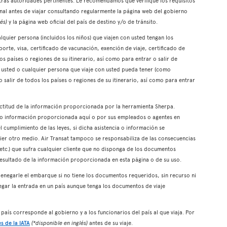
otras autoridades pertinentes. Le recomendamos que verifique los requisitos
onal antes de viajar consultando regularmente la página web del gobierno
és)
y la página web oficial del país de destino y/o de tránsito.
quier persona (incluidos los niños) que viajen con usted tengan los
rte, visa, certificado de vacunación, exención de viaje, certificado de
 los países o regiones de su itinerario, así como para entrar o salir de
ue usted o cualquier persona que viaje con usted pueda tener (como
o salir de todos los países o regiones de su itinerario, así como para entrar
xactitud de la información proporcionada por la herramienta Sherpa.
a o información proporcionada aquí o por sus empleados o agentes en
l cumplimiento de las leyes, si dicha asistencia o información se
er otro medio. Air Transat tampoco se responsabiliza de las consecuencias
 etc.) que sufra cualquier cliente que no disponga de los documentos
resultado de la información proporcionada en esta página o de su uso.
enegarle el embarque si no tiene los documentos requeridos, sin recurso ni
gar la entrada en un país aunque tenga los documentos de viaje
n país corresponde al gobierno y a los funcionarios del país al que viaja. Por
s de la IATA
(*disponible en inglés)
antes de su viaje.