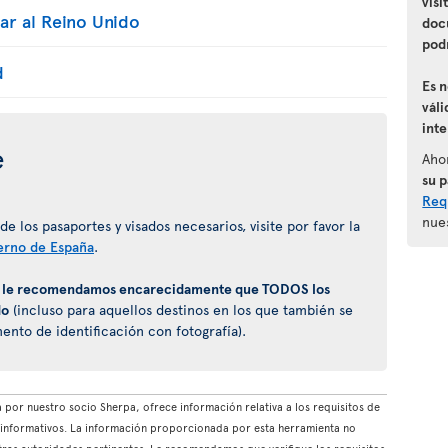
visi
ar al Reino Unido
doc
podr
d
Es 
váli
int
e
Aho
su 
Requ
nue
 los pasaportes y visados necesarios, visite por favor la
erno de España
.
,
le recomendamos encarecidamente que TODOS los
do
(incluso para aquellos destinos en los que también se
to de identificación con fotografía).
por nuestro socio Sherpa, ofrece información relativa a los requisitos de
es informativos. La información proporcionada por esta herramienta no