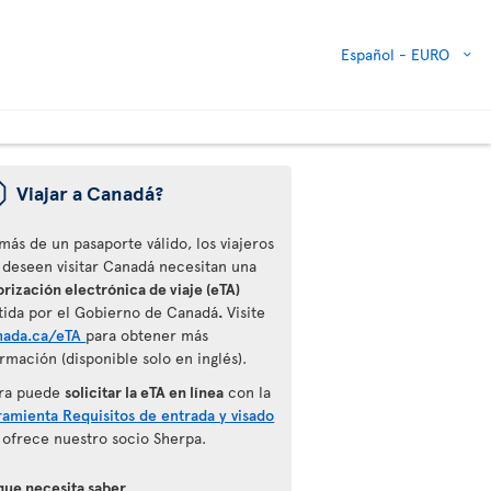
Español -
EURO
ü
Viajar a Canadá?
más de un pasaporte válido, los viajeros
 deseen visitar Canadá necesitan una
rización electrónica de viaje (eTA)
tida por el Gobierno de Canadá
.
Visite
nada.ca/eTA
para obtener más
rmación (disponible solo en inglés).
ra puede
solicitar la eTA en línea
con la
ramienta Requisitos de entrada y visado
 ofrece nuestro socio Sherpa.
que necesita saber