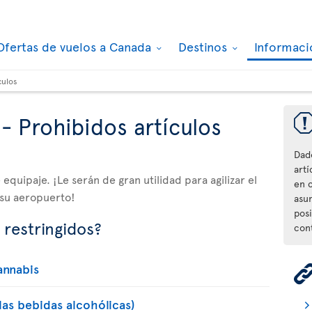
Ofertas de vuelos a Canada
Destinos
Informaci
culos
- Prohibidos artículos
Dad
artí
equipaje. ¡Le serán de gran utilidad para agilizar el
en 
 su aeropuerto!
asu
posi
 restringidos?
con
annabis
 las bebidas alcohólicas)