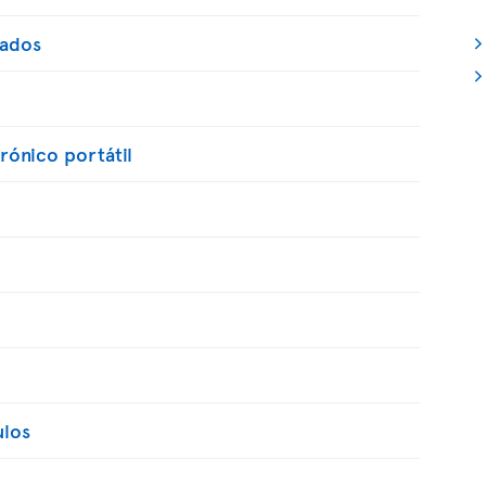
lados
trónico portátil
ulos