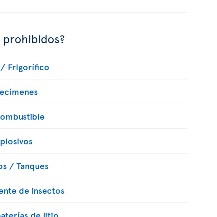
s prohibidos?
/ Frigorífico
pecímenes
combustible
xplosivos
os / Tanques
lente de insectos
terías de litio