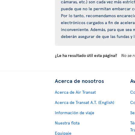
cámaras, etc.) son cada vez más estric
puede que no le permitan embarcar co
Por lo tanto, recomendamos encarecida
electrónicos cargados a fin de acelera
inconveniente. Además, para que sea má
deberán asegurar de que las fundas y 
¿Le ha resultado útil esta página?
No se r
Acerca de nosotros
Av
Acerca de Air Transat
Co
Acerca de Transat A.T. (English)
Co
Información de viaje
Se
Nuestra flota
Té
Tr
Equipaje