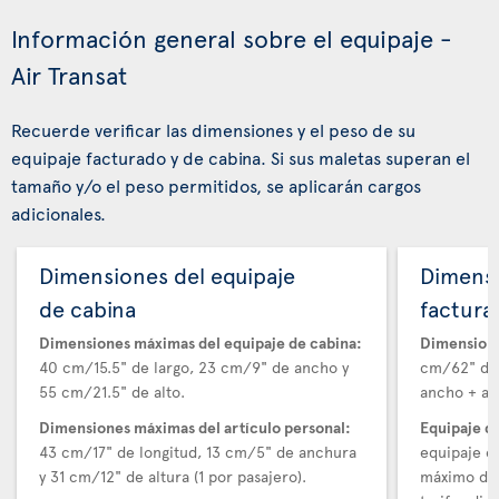
Información general sobre el equipaje -
Air Transat
Recuerde verificar las dimensiones y el peso de su
equipaje facturado y de cabina. Si sus maletas superan el
tamaño y/o el peso permitidos, se aplicarán cargos
adicionales.
Dimensiones del equipaje
Dimensi
de cabina
factura
Dimensiones máximas del equipaje de cabina:
Dimensione
40 cm/15.5" de largo, 23 cm/9" de ancho y
cm/62" de 
55 cm/21.5" de alto.
ancho + alt
Dimensiones máximas del artículo personal:
Equipaje d
43 cm/17" de longitud, 13 cm/5" de anchura
equipaje e
y 31 cm/12" de altura (1 por pasajero).
máximo de 