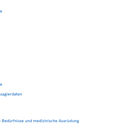
ce
te
ssagierdaten
e Bedürfnisse und medizinische Ausrüstung