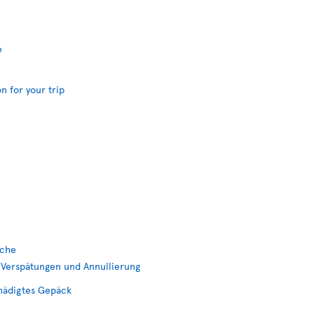
e
n for your trip
üche
Verspätungen und Annullierung
hädigtes Gepäck