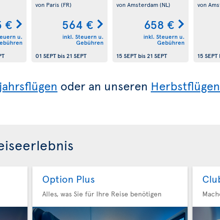
von Paris
(FR)
von Amsterdam
(NL)
von Am
 €
564 €
658 €
teuern u.
inkl. Steuern u.
inkl. Steuern u.
ebühren
Gebühren
Gebühren
PT
01 SEPT
bis
21 SEPT
15 SEPT
bis
21 SEPT
15 SEPT
jahrsflügen
oder an unseren
Herbstflügen
eiseerlebnis
Option Plus
Clu
Alles, was Sie für Ihre Reise benötigen
Mache