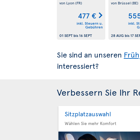
von Lyon
(FR)
von Brüssel
(BE)
477 €
555
inkl. Steuern u.
inkl. S
Gebühren
G
01 SEPT
bis
16 SEPT
28 AUG
bis
17 SE
Sie sind an unseren
Früh
interessiert?
Verbessern Sie Ihr R
Sitzplatzauswahl
Wählen Sie mehr Komfort