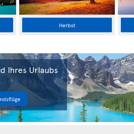
Herbst
d Ihres Urlaubs
andsflüge