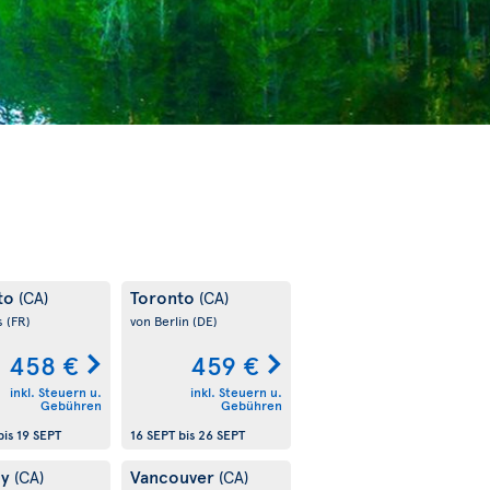
to
Toronto
(CA)
(CA)
s
(FR)
von Berlin
(DE)
458 €
459 €
inkl. Steuern u.
inkl. Steuern u.
Gebühren
Gebühren
bis
19 SEPT
16 SEPT
bis
26 SEPT
ry
Vancouver
(CA)
(CA)