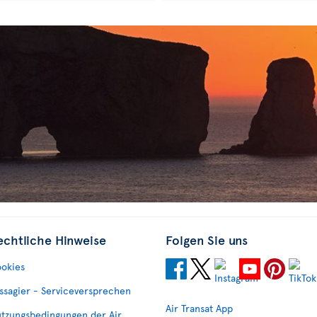
echtliche Hinweise
Folgen Sie uns
okies
ssagier - Serviceversprechen
Air Transat App
tzungsbedingungen der Air