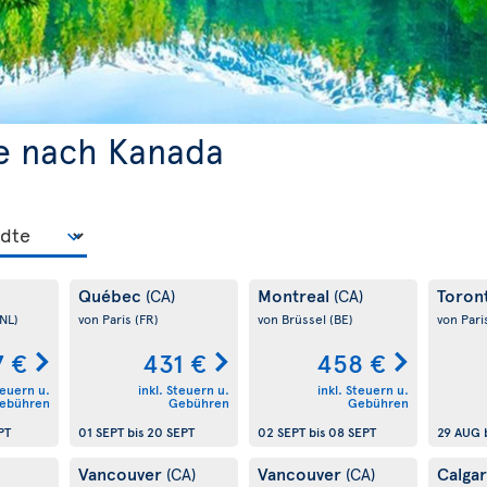
e nach Kanada
Québec
Montreal
Toron
(CA)
(CA)
(NL)
von Paris
(FR)
von Brüssel
(BE)
von Pari
7 €
431 €
458 €
teuern u.
inkl. Steuern u.
inkl. Steuern u.
ebühren
Gebühren
Gebühren
PT
01 SEPT
bis
20 SEPT
02 SEPT
bis
08 SEPT
29 AUG
Vancouver
Vancouver
Calga
(CA)
(CA)