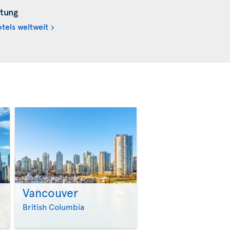
tung
tels weltweit
Vancouver
>
>
British Columbia