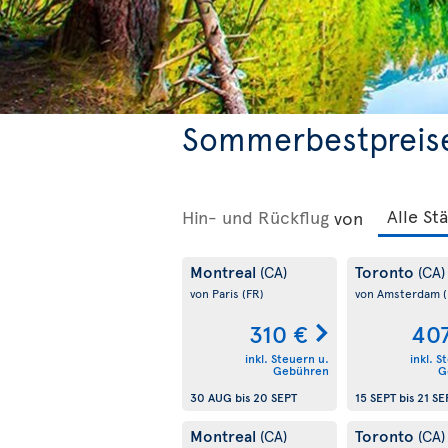
Sommerbestpreis
Hin- und Rückflug
von
Montreal
Toronto
(CA)
(CA)
von Paris
(FR)
von Amsterdam
310 €
40
inkl. Steuern u.
inkl. S
Gebühren
G
30 AUG
bis
20 SEPT
15 SEPT
bis
21 SE
Montreal
Toronto
(CA)
(CA)