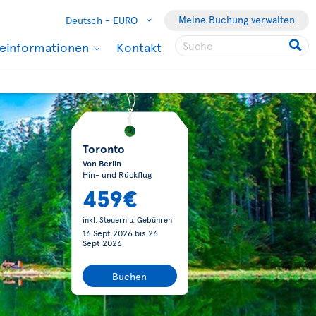
Meine Buchung verwalten
Deutsch -
EURO
seinformationen
Kontakt
Toronto
Von Berlin
Hin- und Rückflug
459€
inkl. Steuern u. Gebühren
16 Sept 2026
bis
26
Sept 2026
Buchen