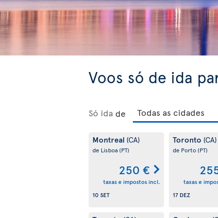
Voos só de ida pa
Só ida
de
Montreal
Toronto
(CA)
(CA)
de Lisboa
(PT)
de Porto
(PT)
250 €
255
taxas e impostos incl.
taxas e impos
10 SET
17 DEZ