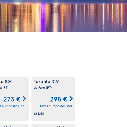
to
Toronto
(CA)
(CA)
oa
(PT)
de Faro
(PT)
273 €
298 €
s e impostos incl.
taxas e impostos incl.
12 DEZ