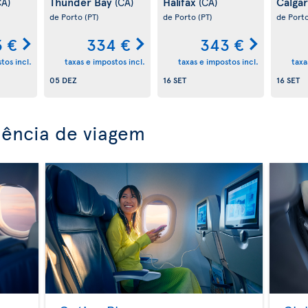
Thunder Bay
Halifax
Calga
CA)
(CA)
(CA)
de Porto
(PT)
de Porto
(PT)
de Port
 €
334 €
343 €
tos incl.
taxas e impostos incl.
taxas e impostos incl.
taxa
05 DEZ
16 SET
16 SET
iência de viagem