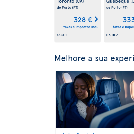
Toronto
Quebeque
(CA)
(
de Porto
(PT)
de Porto
(PT)
328 €
333
taxas e impostos incl.
taxas e impos
16 SET
05 DEZ
Melhore a sua exper