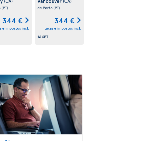
ry
Vancouver
(CA)
(CA)
o
(PT)
de Porto
(PT)
344 €
344 €
s e impostos incl.
taxas e impostos incl.
16 SET