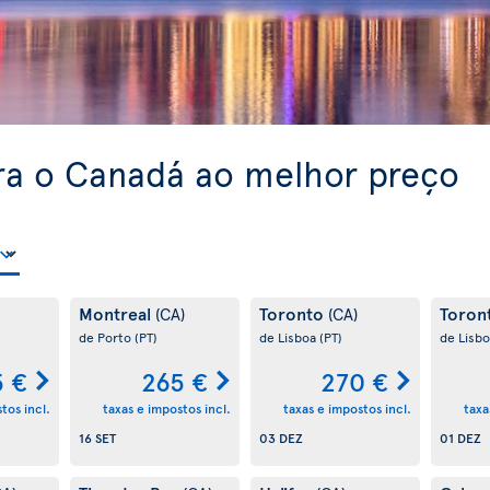
ra o Canadá ao melhor preço
Montreal
Toronto
Toron
(CA)
(CA)
de Porto
(PT)
de Lisboa
(PT)
de Lisb
 €
265 €
270 €
tos incl.
taxas e impostos incl.
taxas e impostos incl.
taxa
16 SET
03 DEZ
01 DEZ