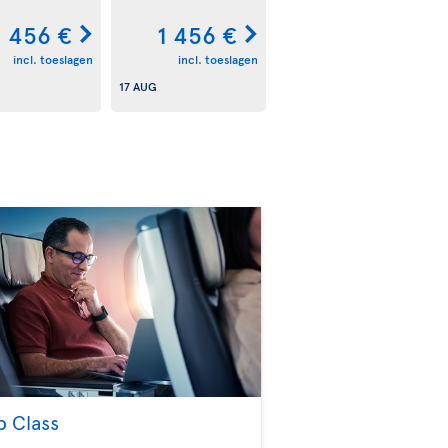
1 456 €
1 456 €
incl. toeslagen
incl. toeslagen
17 AUG
b Class