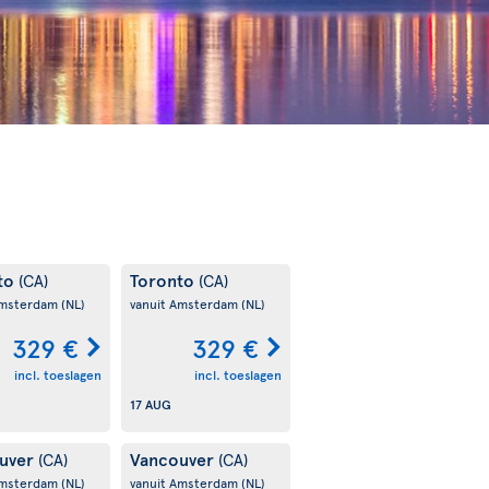
to
Toronto
(CA)
(CA)
Amsterdam
(NL)
vanuit Amsterdam
(NL)
329 €
329 €
incl. toeslagen
incl. toeslagen
17 AUG
uver
Vancouver
(CA)
(CA)
Amsterdam
(NL)
vanuit Amsterdam
(NL)