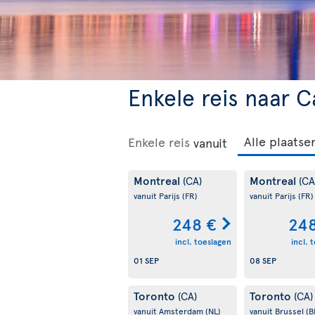
Enkele reis naar C
Enkele reis
vanuit
Montreal
Montreal
(CA)
(CA
vanuit Parijs
(FR)
vanuit Parijs
(FR)
248 €
248
incl. toeslagen
incl. 
01 SEP
08 SEP
Toronto
Toronto
(CA)
(CA)
vanuit Amsterdam
(NL)
vanuit Brussel
(B