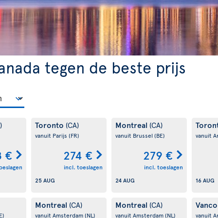
anada tegen de beste prijs
Toronto
Montreal
Toron
)
(CA)
(CA)
vanuit Parijs
(FR)
vanuit Brussel
(BE)
vanuit 
 €
274 €
279 €
toeslagen
incl. toeslagen
incl. toeslagen
25 AUG
24 AUG
16 AUG
Montreal
Montreal
Vanco
(CA)
(CA)
E)
vanuit Amsterdam
(NL)
vanuit Amsterdam
(NL)
vanuit 