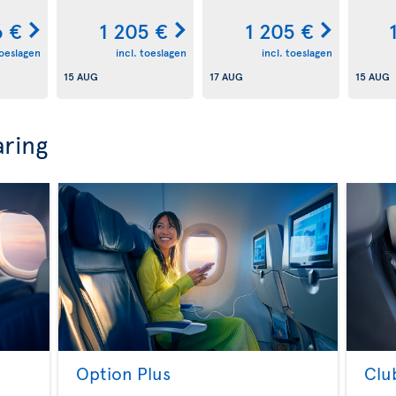
 €
1 205 €
1 205 €
toeslagen
incl. toeslagen
incl. toeslagen
15 AUG
17 AUG
15 AUG
aring
Option Plus
Clu