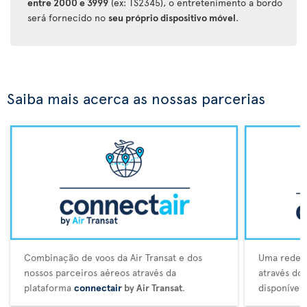
entre 2000 e 3999
(ex: TS2345), o entretenimento a bordo
será fornecido no
seu próprio dispositivo móvel
.
Saiba mais acerca as nossas parcerias
Combinação de voos da Air Transat e dos
Uma rede a
nossos parceiros aéreos através da
através do
plataforma
connectair
by Air Transat
.
disponívei