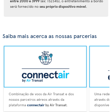
entre 2000 e 3999
(ex: TS2345), o entretenimento a bordo
será fornecido no
seu próprio dispositivo móvel
.
Saiba mais acerca as nossas parcerias
Combinação de voos da Air Transat e dos
Uma rede a
nossos parceiros aéreos através da
através do
plataforma
connectair
by Air Transat
.
disponívei