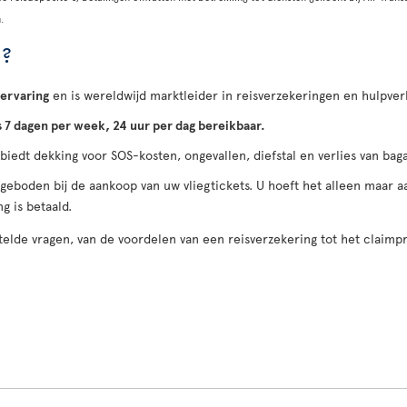
.
 ?
 ervaring
en is wereldwijd marktleider in reisverzekeringen en hulpver
s 7 dagen per week, 24 uur per dag bereikbaar.
 biedt dekking voor SOS-kosten, ongevallen, diefstal en verlies van ba
ngeboden bij de aankoop van uw vliegtickets. U hoeft het alleen maar
g is betaald.
elde vragen, van de voordelen van een reisverzekering tot het claimp