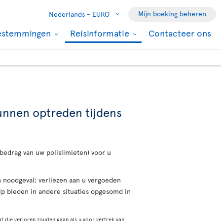
Mijn boeking beheren
Nederlands -
EURO
estemmingen
Reisinformatie
Contacteer ons
kunnen optreden tijdens
 bedrag van uw polislimieten) voor u
ch noodgeval; verliezen aan u vergoeden
lp bieden in andere situaties opgesomd in
t die verloren zouden gaan als u voor vertrek van