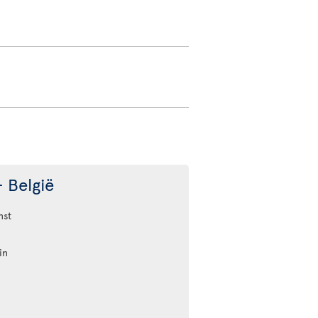
 België
nst
in