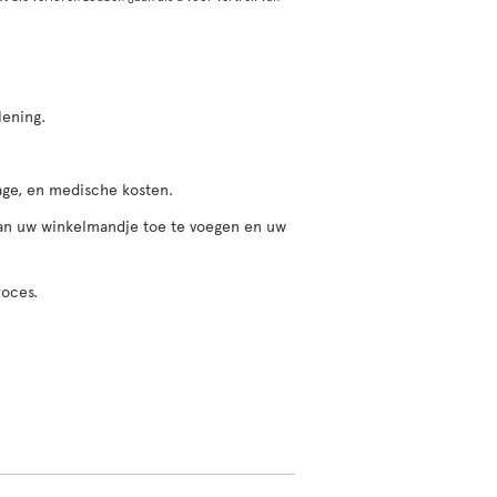
lening.
gage, en medische kosten.
 aan uw winkelmandje toe te voegen en uw
roces.