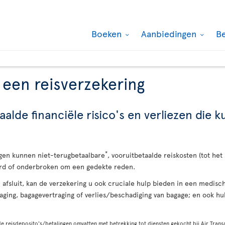
Boeken
Aanbiedingen
B
 een reisverzekering
lde financiële risico's en verliezen die 
*
gen kunnen niet-terugbetaalbare
, vooruitbetaalde reiskosten (tot het
erd of onderbroken om een gedekte reden.
u afsluit, kan de verzekering u ook cruciale hulp bieden in een medis
aging, bagagevertraging of verlies/beschadiging van bagage; en ook hu
 reisdeposito's/betalingen omvatten met betrekking tot diensten gekocht bij Air Transa