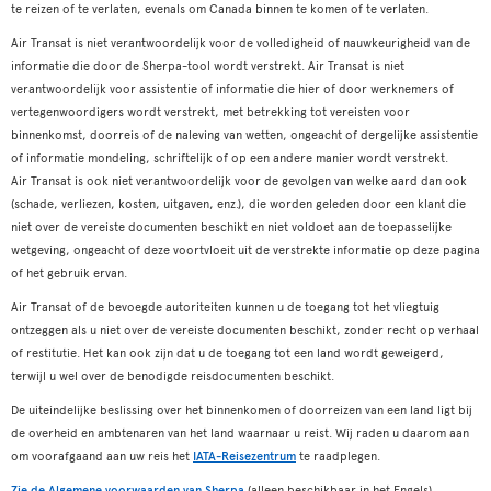
te reizen of te verlaten, evenals om Canada binnen te komen of te verlaten.
Air Transat is niet verantwoordelijk voor de volledigheid of nauwkeurigheid van de
informatie die door de Sherpa-tool wordt verstrekt. Air Transat is niet
verantwoordelijk voor assistentie of informatie die hier of door werknemers of
vertegenwoordigers wordt verstrekt, met betrekking tot vereisten voor
binnenkomst, doorreis of de naleving van wetten, ongeacht of dergelijke assistentie
of informatie mondeling, schriftelijk of op een andere manier wordt verstrekt.
Air Transat is ook niet verantwoordelijk voor de gevolgen van welke aard dan ook
(schade, verliezen, kosten, uitgaven, enz.), die worden geleden door een klant die
niet over de vereiste documenten beschikt en niet voldoet aan de toepasselijke
wetgeving, ongeacht of deze voortvloeit uit de verstrekte informatie op deze pagina
of het gebruik ervan.
Air Transat of de bevoegde autoriteiten kunnen u de toegang tot het vliegtuig
ontzeggen als u niet over de vereiste documenten beschikt, zonder recht op verhaal
of restitutie. Het kan ook zijn dat u de toegang tot een land wordt geweigerd,
terwijl u wel over de benodigde reisdocumenten beschikt.
De uiteindelijke beslissing over het binnenkomen of doorreizen van een land ligt bij
de overheid en ambtenaren van het land waarnaar u reist. Wij raden u daarom aan
om voorafgaand aan uw reis het
IATA-Reisezentrum
te raadplegen.
Zie de Algemene voorwaarden van Sherpa
(alleen beschikbaar in het Engels).