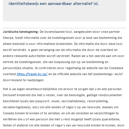
identiteitsbewijs een aanvaardbaar alternatief is).
Juridische kennisgeving:
De bovenstaande tool, aangeboden door onze partner
Sherpa, biedt informatie over de toelatingseisen voor je land van bestemming die
alleen bedoeld is voor informatieve doeleinden. De informatie die door deze tool
wordt verstrekt, is geen vervanging van de informatie die door de overheid en
andere relevante autoriteiten wordt verstrekt. Raden we u ten zeerste aan om voor
vertrek de toelatingseisen, die van toepassing zijn op uw bestemming en
persoonlijke situatie, te controleren door regelmatig de website van de Canadese
overheid,
https://travel.gc.ca/
en de officiële website van het bestemmings- en/of
doorreisland te raadplegen.
Het is uw eigen verantwoordelijkheid om ervoor te zorgen dat u en alle personen
(inclusief kinderen) die met u reizen, over de benodigde, geldige reisdocumenten
beschikken (zoals een paspoort, visum, vaccinatiebewijs, reisvrijstelling,
verzekeringsbewijs, enz.) om alle landen of regio's op uw reisroute, evenals om
Canada binnen te komen of te verlaten; en om de vereisten en verplichtingen te
verifiëren die u of een persoon die met u reist mogelijk heeft (zoals quarantaine,
testen of andere) om alle landen of regio's van uw reisroute binnen te komen, door