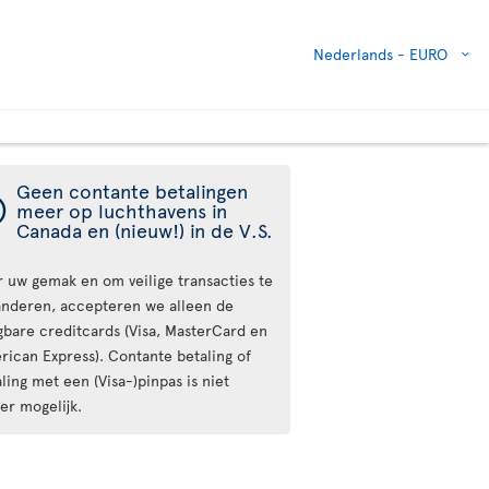
Nederlands -
EURO
Geen contante betalingen
ý
meer op luchthavens in
Canada en (nieuw!) in de V.S.
r uw gemak en om veilige transacties te
anderen, accepteren we alleen de
gbare creditcards (Visa, MasterCard en
rican Express). Contante betaling of
ling met een (Visa-)pinpas is niet
er mogelijk.