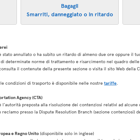
Bagagli
Smarriti, danneggiato o in ritardo
erei
o è stato annullato o ha subito un ritardo di almeno due ore oppure il tu
re di determinate norme di trattamento e risarcimento nel quadro delle 
i, consulta il contenute della presente sezione o visita il sito Web dell
le condizioni di trasporto è disponibile nelle nostre
tariffe
.
portation Agency (CTA)
l'autorità preposta alla risoluzione dei contenziosi relativi ad alcune 
n reclamo presso la Dispute Resolution Branch (sezione contenziosi) d
uropea e Regno Unito
(disponibile solo in inglese)