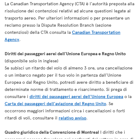
La Canadian Transportation Agency (CTA) è l'autorità preposta alla
risoluzione dei contenziosi relativi ad alcune questioni legate al
trasporto aereo. Per ulteriori informazioni o per presentare un
reclamo presso la Dispute Resolution Branch (sezione
contenziosi) della CTA consulta la
Canadian Transportation
Agency
.
Diritti dei passeggeri aerei dell'Unione Europea e Regno Unito
(disponibile solo in inglese)
Se subisci un ritardo del volo di almeno 3 ore, una cancellazione
o un imbarco negato per il tuo volo in partenza dall'Unione
Europea o dal Regno Unito, potresti avere diritto a beneficiare di
determinate norme di trattamento e risarcimento. Si prega di
consultare i
diritti dei passeggeri aerei dell'Unione Europea
o la
Carta dei passeggeri dell'aviazione del Regno Unito
. Se
occorrono maggiori informazioni circa i cancellazioni o forti
ritardi di voli, consultare il
relativo avviso
.
Quadro giuridico della Convenzione di Montreal
I diritti che i