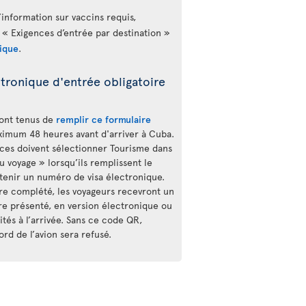
’information sur vaccins requis,
 « Exigences d’entrée par destination »
ique
.
tronique d'entrée obligatoire
sont tenus de
remplir ce formulaire
imum 48 heures avant d'arriver à Cuba.
ces doivent sélectionner Tourisme dans
 voyage » lorsqu’ils remplissent le
btenir un numéro de visa électronique.
ire complété, les voyageurs recevront un
re présenté, en version électronique ou
tés à l’arrivée. Sans ce code QR,
rd de l’avion sera refusé.