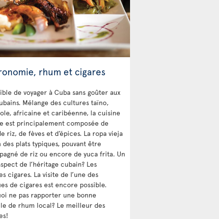
ronomie, rhum et cigares
ible de voyager à Cuba sans goûter aux
cubains. Mélange des cultures taïno,
ole, africaine et caribéenne, la cuisine
e est principalement composée de
e riz, de fèves et d’épices. La ropa vieja
n des plats typiques, pouvant être
agné de riz ou encore de yuca frita. Un
aspect de l’héritage cubain? Les
s cigares. La visite de l’une des
ues de cigares est encore possible.
oi ne pas rapporter une bonne
lle de rhum local? Le meilleur des
es!