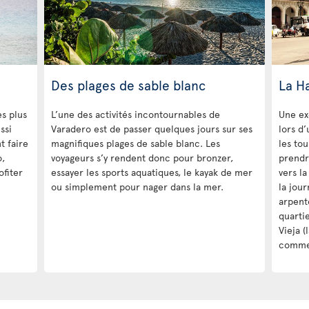
Des plages de sable blanc
La H
es plus
L’une des activités incontournables de
Une ex
ssi
Varadero est de passer quelques jours sur ses
lors d’
t faire
magnifiques plages de sable blanc. Les
les to
o,
voyageurs s’y rendent donc pour bronzer,
prendr
ofiter
essayer les sports aquatiques, le kayak de mer
vers la
ou simplement pour nager dans la mer.
la jour
arpente
quarti
Vieja (
comme