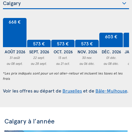
668 €
603 €
6
573 €
573 €
573 €
AOÛT 2026
SEPT. 2026
OCT. 2026
NOV. 2026
DÉC. 2026
JAN
31 août
22 sept.
13 oct.
30 nov.
01 déc.
3
au 08 sept.
au 28 sept.
au 21 oct.
au 06 déc.
au 08 déc.
au
*Les prix indiqués sont pour un vol aller-retour et incluent les taxes et les
frais
Voir les offres au départ de
Bruxelles
et de
Bâle-Mulhouse
.
Calgary à l’année