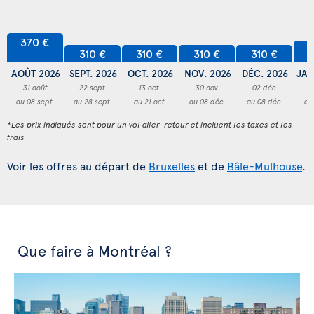
370 €
3
310 €
310 €
310 €
310 €
AOÛT 2026
SEPT. 2026
OCT. 2026
NOV. 2026
DÉC. 2026
JAN
31 août
22 sept.
13 oct.
30 nov.
02 déc.
3
au 08 sept.
au 28 sept.
au 21 oct.
au 08 déc.
au 08 déc.
au
*Les prix indiqués sont pour un vol aller-retour et incluent les taxes et les
frais
Voir les offres au départ de
Bruxelles
et de
Bâle-Mulhouse
.
Que faire à Montréal ?