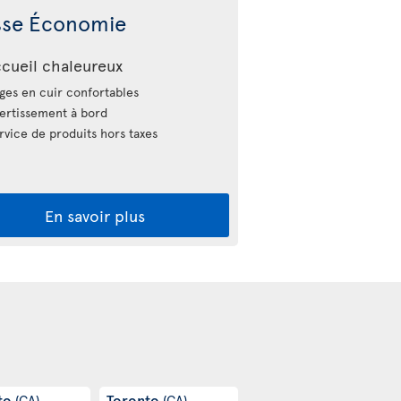
sse Économie
cueil chaleureux
ges en cuir confortables
ertissement à bord
vice de produits hors taxes
En savoir plus
to
Toronto
(CA)
(CA)