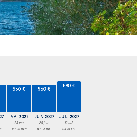
580 €
€
560 €
560 €
27
MAI 2027
JUIN 2027
JUIL. 2027
28 mai
28 juin
12 juil.
i
au 05 juin
au 06 juil.
au 18 juil.