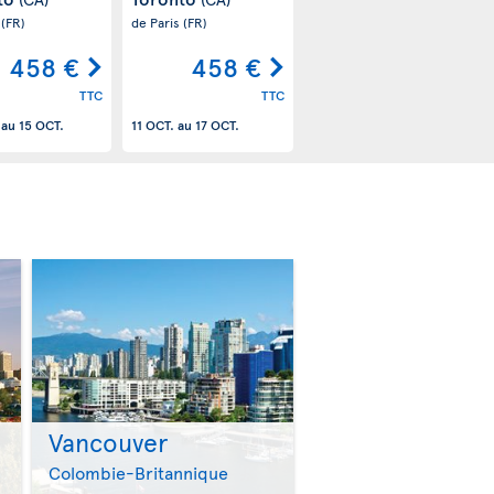
s
(FR)
de Paris
(FR)
458 €
458 €
TTC
TTC
au
15 OCT.
11 OCT.
au
17 OCT.
Vancouver
>
>
Colombie-Britannique