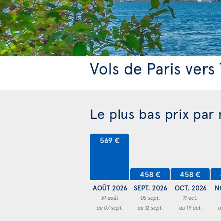
Vols de Paris vers
Le plus bas prix par
569 €
458 €
458 €
AOÛT 2026
SEPT. 2026
OCT. 2026
N
31 août
05 sept.
11 oct.
au 07 sept.
au 12 sept.
au 19 oct.
a