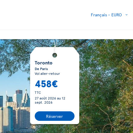
Français -
EURO
Toronto
De Paris
Vol aller-retour
458€
TTC
27 août 2026
au
12
sept. 2026
Réserver