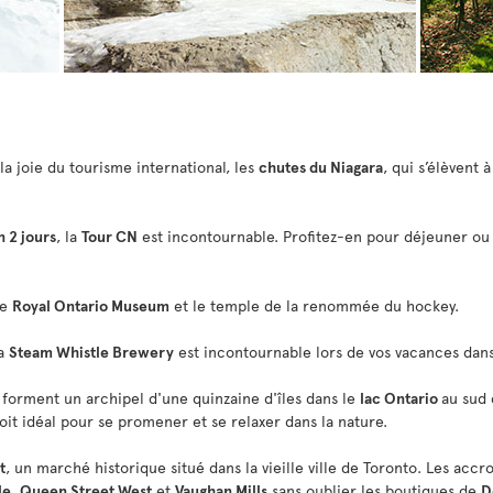
la joie du tourisme international, les
chutes du Niagara
, qui s’élèvent 
n 2 jours
, la
Tour CN
est incontournable. Profitez-en pour déjeuner ou
le
Royal Ontario Museum
et le temple de la renommée du hockey.
la
Steam Whistle Brewery
est incontournable lors de vos vacances dans
)
forment un archipel d'une quinzaine d'îles dans le
lac Ontario
au sud 
roit idéal pour se promener et se relaxer dans la nature.
t
, un marché historique situé dans la vieille ville de Toronto. Les a
le, Queen Street West
et
Vaughan Mills
sans oublier les boutiques de
D