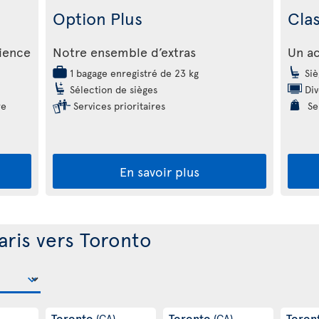
Option Plus
Cla
rience
Notre ensemble d’extras
Un ac
1 bagage enregistré de 23 kg
Siè
Sélection de sièges
Div
re
Services prioritaires
Ser
En savoir plus
aris vers Toronto
Toronto
Toronto
Toron
(CA)
(CA)