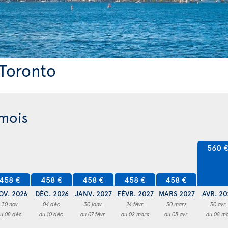
 Toronto
 mois
560 
458 €
458 €
458 €
458 €
458 €
OV. 2026
DÉC. 2026
JANV. 2027
FÉVR. 2027
MARS 2027
AVR. 20
30 nov.
04 déc.
30 janv.
24 févr.
30 mars
30 avr.
u 08 déc.
au 10 déc.
au 07 févr.
au 02 mars
au 05 avr.
au 08 ma