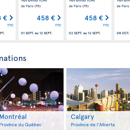
de Paris
(FR)
de Paris
(FR)
de Pari
 €
458 €
458 €
TTC
TTC
TTC
PT.
01 SEPT.
au
12 SEPT.
02 SEPT.
au
12 SEPT.
08 OCT.
nations
Montréal
Calgary
>
>
Province du Québec
Province de l'Alberta