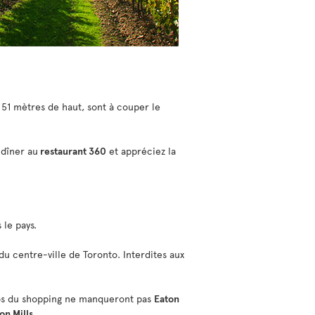
à 51 mètres de haut, sont à couper le
 dîner au
restaurant 360
et appréciez la
 le pays.
du centre-ville de Toronto. Interdites aux
ccros du shopping ne manqueront pas
Eaton
on Mills
.