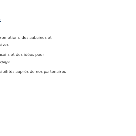
s
romotions, des aubaines et
sives
seils et des idées pour
voyage
sibilités auprès de nos partenaires