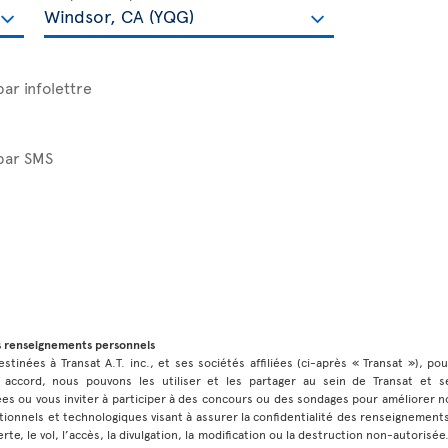
par infolettre
 par SMS
s renseignements personnels
stinées à Transat A.T. inc., et ses sociétés affiliées (ci-après « Transat »), po
 accord, nous pouvons les utiliser et les partager au sein de Transat et ses
 ou vous inviter à participer à des concours ou des sondages pour améliorer no
ionnels et technologiques visant à assurer la confidentialité des renseignement
rte, le vol, l’accès, la divulgation, la modification ou la destruction non-autorisé