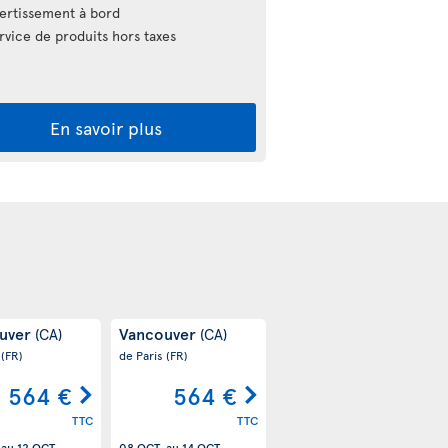
ertissement à bord
vice de produits hors taxes
En savoir plus
uver
Vancouver
(CA)
(CA)
s
(FR)
de Paris
(FR)
564 €
564 €
TTC
TTC
au
12 OCT.
08 OCT.
au
14 OCT.