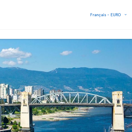
Français -
EURO