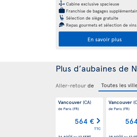
Cabine exclusive spacieuse
Franchise de bagages supplémentai
Sélection de siège gratuite
Repas gourmets et sélection de vins
En savoir plus
Plus d’aubaines de 
Aller-retour
de
Vancouver
Vancouver
(CA)
(
de Paris
(FR)
de Paris
(FR)
564 €
564
TTC
26 AOÛT
au
12 SEPT.
28 AOÛT
au
12 S