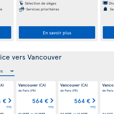
Sélection de sièges
Div
re
Services prioritaires
Ser
En savoir plus
Nice vers Vancouver
Vancouver
Vancouver
Vanco
CA)
(CA)
(CA)
de Paris
(FR)
de Paris
(FR)
de Pari
 €
564 €
564 €
TTC
TTC
TTC
EPT.
01 SEPT.
au
12 SEPT.
02 SEPT.
au
12 SEPT.
06 OCT.