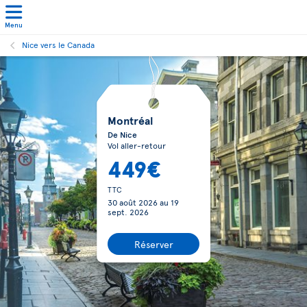
Menu
Nice vers le Canada
Montréal
De Nice
Vol aller-retour
449€
TTC
30 août 2026
au
19
sept. 2026
Réserver