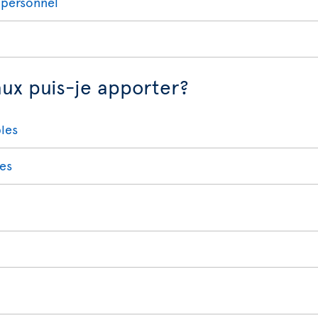
 personnel
aux puis-je apporter?
bles
res