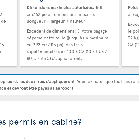
Dimensions maximales autorisées:
158
Poids
23
cm/62 po en dimensions linéaires
enreg
 de
(longueur + largeur + hauteur).
Excéd
Excédent de dimensions:
Si votre bagage
le po
dépasse cette taille (jusqu'à un maximum
32 kg
13
de 292 cm/115 po), des frais
CA (1
e
supplémentaires de 100 $ CA (100 $ US /
80 € / 65 £) s'appliqueront.
rop lourd, les deux frais s'appliqueront
. Veuillez noter que les frais rel
nce et devront être payés à l'aéroport
.
les permis en cabine?