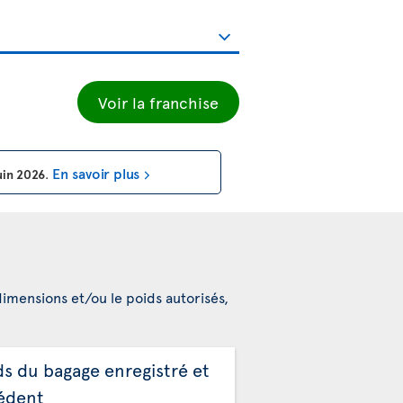
Voir la franchise
En savoir plus
uin 2026
.
dimensions et/ou le poids autorisés,
ds du bagage enregistré et
édent