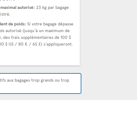
 maximal autorisé:
23 kg par bagage
istré.
ent de poids:
Si votre bagage dépasse
ids autorisé (jusqu'à un maximum de
), des frais supplémentaires de 100 $
00 $ US / 80 € / 65 £) s'appliqueront.
atifs aux bagages trop grands ou trop