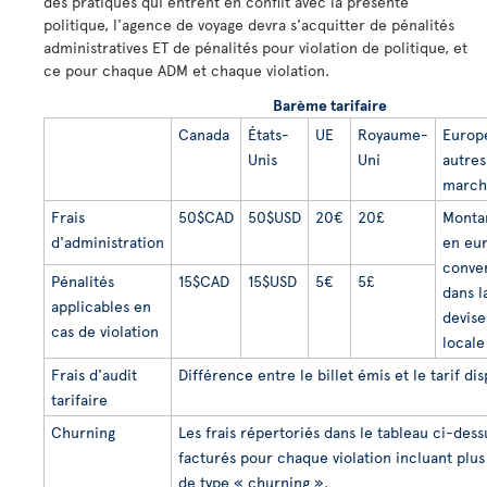
des pratiques qui entrent en conflit avec la présente
politique, l'agence de voyage devra s'acquitter de pénalités
administratives ET de pénalités pour violation de politique, et
ce pour chaque ADM et chaque violation.
Barème tarifaire
Canada
États-
UE
Royaume-
Europ
Unis
Uni
autres
march
Frais
50$CAD
50$USD
20€
20£
Monta
d'administration
en eu
conver
Pénalités
15$CAD
15$USD
5€
5£
dans l
applicables en
devise
cas de violation
locale
Frais d'audit
Différence entre le billet émis et le tarif di
tarifaire
Churning
Les frais répertoriés dans le tableau ci-dess
facturés pour chaque violation incluant plus
de type « churning ».