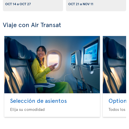
OCT 14
a
OCT 27
OCT 21
a
NOV 11
Viaje con Air Transat
Selección de asientos
Option 
Elija su comodidad
Todos los e