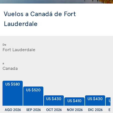
Vuelos a Canadá de Fort
Lauderdale
De
a
US $580
US $520
US $430
US $430
US $410
US
AGO 2026
SEP 2026
OCT 2026
NOV 2026
DIC 2026
EN