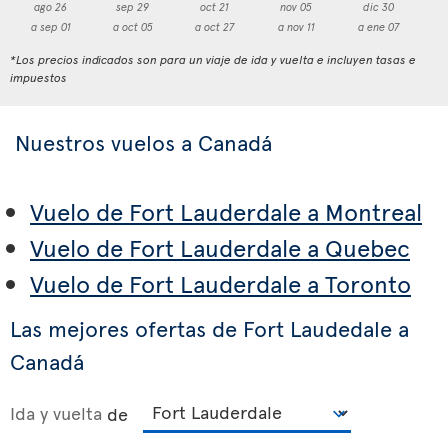
ago 26
sep 29
oct 21
nov 05
dic 30
a sep 01
a oct 05
a oct 27
a nov 11
a ene 07
a
*Los precios indicados son para un viaje de ida y vuelta e incluyen tasas e
impuestos
Nuestros vuelos a Canadá
Vuelo de Fort Lauderdale a Montreal
Vuelo de Fort Lauderdale a Quebec
Vuelo de Fort Lauderdale a Toronto
Las mejores ofertas de Fort Laudedale a
Canadá
Ida y vuelta
de