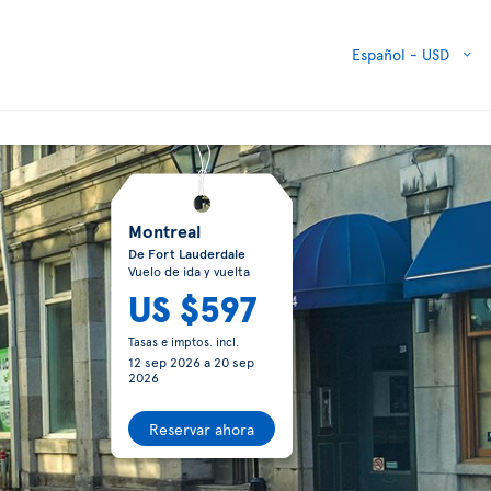
Español -
USD
Montreal
De Fort Lauderdale
Vuelo de ida y vuelta
US $597
Tasas e imptos. incl.
12 sep 2026
a
20 sep
2026
Reservar ahora