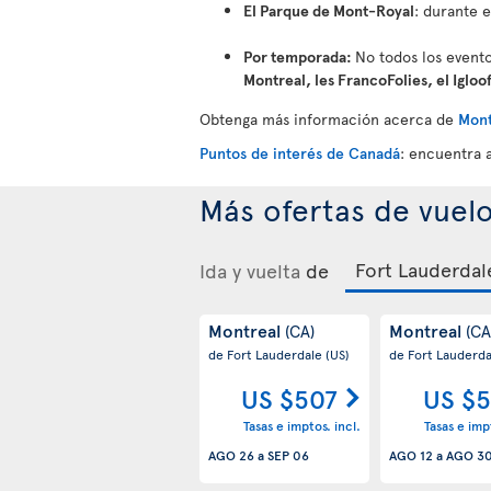
El Parque de Mont-Royal
: durante 
Por temporada:
No todos los evento
Montreal, les FrancoFolies, el Igloo
Obtenga más información acerca de
Mont
Puntos de interés de Canadá
: encuentra 
Más ofertas de vuel
Ida y vuelta
de
Montreal
Montreal
(CA)
(CA
de Fort Lauderdale
(US)
de Fort Lauderd
US $507
US $5
Tasas e imptos. incl.
Tasas e impt
AGO 26
a
SEP 06
AGO 12
a
AGO 3