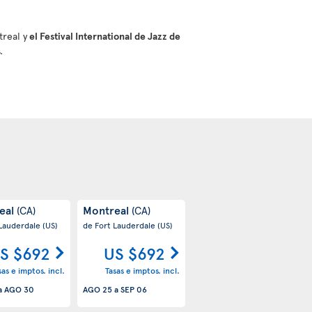
treal y
el Festival International de Jazz de
.
eal
Montreal
(CA)
(CA)
 Lauderdale
(US)
de Fort Lauderdale
(US)
S $692
US $692
sas e imptos. incl.
Tasas e imptos. incl.
a
AGO 30
AGO 25
a
SEP 06