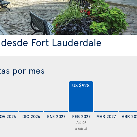
 desde Fort Lauderdale
tas por mes
US $928
OV 2026
DIC 2026
ENE 2027
FEB 2027
MAR 2027
ABR 20
feb 07
a feb 15