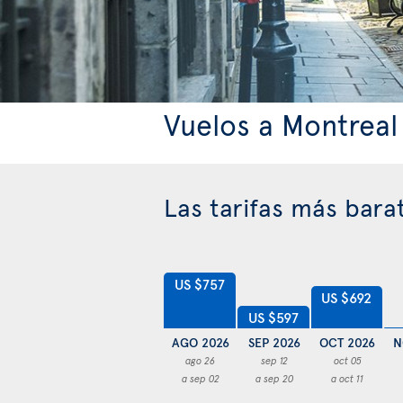
Vuelos a Montreal
Las tarifas más bara
US $757
US $692
US $597
AGO 2026
SEP 2026
OCT 2026
N
ago 26
sep 12
oct 05
a sep 02
a sep 20
a oct 11