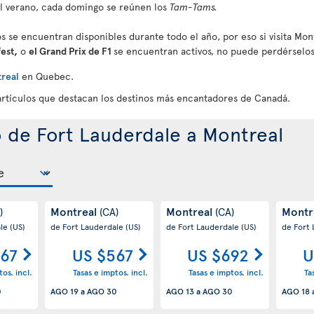
el verano, cada domingo se reúnen los
Tam-Tams.
s se encuentran disponibles durante todo el año, por eso si visita Mon
fest,
o
el Grand Prix de F1
se encuentran activos, no puede perdérselos
real
en Quebec.
artículos que destacan los destinos más encantadores de Canadá.
o de Fort Lauderdale a Montreal
Montreal
Montreal
Montr
)
(CA)
(CA)
ale
(US)
de Fort Lauderdale
(US)
de Fort Lauderdale
(US)
de Fort
67
US $567
US $692
U
os. incl.
Tasas e imptos. incl.
Tasas e imptos. incl.
Ta
0
AGO 19
a
AGO 30
AGO 13
a
AGO 30
AGO 18